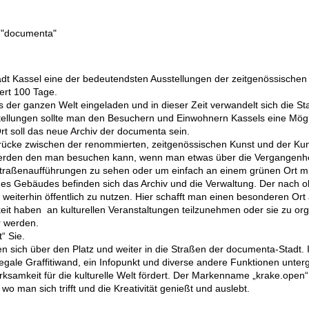
g "documenta"
adt Kassel eine der bedeutendsten Ausstellungen der zeitgenössischen 
uert 100 Tage.
der ganzen Welt eingeladen und in dieser Zeit verwandelt sich die St
tellungen sollte man den Besuchern und Einwohnern Kassels eine Mögl
t soll das neue Archiv der documenta sein.
Brücke zwischen der renommierten, zeitgenössischen Kunst und der Kuns
t werden den man besuchen kann, wenn man etwas über die Vergangenheit
aßenaufführungen zu sehen oder um einfach an einem grünen Ort mit 
es Gebäudes befinden sich das Archiv und die Verwaltung. Der nach
s weiterhin öffentlich zu nutzen. Hier schafft man einen besonderen Ort
chkeit haben an kulturellen Veranstaltungen teilzunehmen oder sie zu o
r werden.
“ Sie.
 sich über den Platz und weiter in die Straßen der documenta-Stadt. I
legale Graffitiwand, ein Infopunkt und diverse andere Funktionen unter
rksamkeit für die kulturelle Welt fördert. Der Markenname „krake.open“ 
 wo man sich trifft und die Kreativität genießt und auslebt.