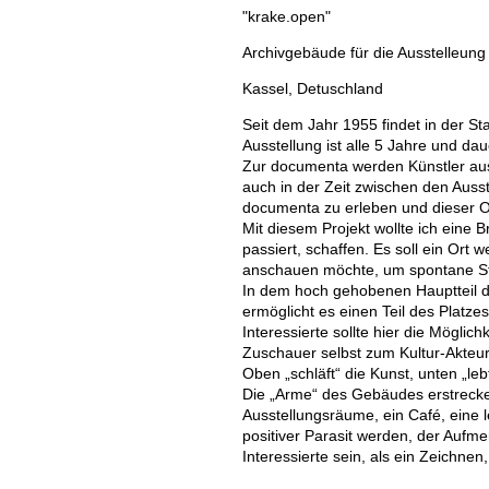
"krake.open"
Archivgebäude für die Ausstelleun
Kassel, Detuschland
Seit dem Jahr 1955 findet in der St
Ausstellung ist alle 5 Jahre und da
Zur documenta werden Künstler aus 
auch in der Zeit zwischen den Auss
documenta zu erleben und dieser Or
Mit diesem Projekt wollte ich eine 
passiert, schaffen. Es soll ein Or
anschauen möchte, um spontane Str
In dem hoch gehobenen Hauptteil d
ermöglicht es einen Teil des Platze
Interessierte sollte hier die Mögli
Zuschauer selbst zum Kultur-Akteu
Oben „schläft“ die Kunst, unten „lebt
Die „Arme“ des Gebäudes erstrecken
Ausstellungsräume, ein Café, eine 
positiver Parasit werden, der Aufme
Interessierte sein, als ein Zeichnen,